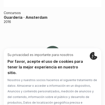
Concursos
Guardería · Amsterdam
2016
676399320
noro@noroestudio.com
C/ Dr. Ferran, 2 esq. Pau Picasso - Cardedeu (Barcelona)